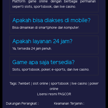
Platform game online dengan berbagai permainan
seperti slots, sportsbook, dan live casino.
Apakah bisa diakses di mobile?
Bisa dimainkan di smartphone dan komputer.
Apakah layanan 24 jam?
Ya, tersedia 24 jam penuh.
Game apa saja tersedia?
Slots, sportsbook, poker, e-sports, dan live casino.
Tags: 7winbet | slot online | sportsbook | live casino | poker
online
Lisensi resmi PAGCOR
Dukungan Perangkat :
Keamanan Terjamin :