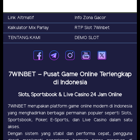
Link Altrnatif
Info Zona Gacor
Kalkulator Mix Parlay
RTP Slot 7Winbet
TENTANG KAMI
DEMO SLOT
7WINBET – Pusat Game Online Terlengkap
di Indonesia
Slots, Sportsbook & Live Casino 24 Jam Online
7WINBET merupakan platform game online modern di Indonesia
yang menghadirkan berbagai permainan populer seperti Slots,
Sportsbook, Poker, E-Sports, dan Live Casino dalam satu
akses.
Dengan sistem yang stabil dan performa cepat, pengguna