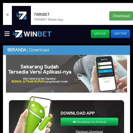
×
7WINBET
Download
7WINBET Mobile App
MASUK
DAFTAR
Download
BERANDA
DOWNLOAD APP
Download for Android
Panduan Download