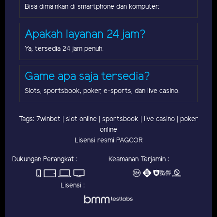
Bisa dimainkan di smartphone dan komputer.
Apakah layanan 24 jam?
Ya, tersedia 24 jam penuh.
Game apa saja tersedia?
Slots, sportsbook, poker, e-sports, dan live casino.
Tags: 7winbet | slot online | sportsbook | live casino | poker
online
Lisensi resmi PAGCOR
Dukungan Perangkat :
Keamanan Terjamin :
Lisensi :